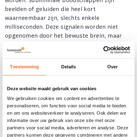
worden. Subliminale boodschappen zijn
beelden of geluiden die heel kort
waarneembaar zijn, slechts enkele
milliseconden. Deze signalen worden niet
opgenomen door het bewuste brein, maar
wel door het onbewuste deel. Met deze
signalen kan men het onbewuste brein
beïnvloeden en daarmee de intuïtie.
Toestemming
Details
Over
Intuitie, daar kun je op bouwen
Deze website maakt gebruik van cookies
Intuïtie is een ontastbaar iets, diep ingebed
We gebruiken cookies om content en advertenties te
in de hersenstructuur van de mens. De
personaliseren, om functies voor social media te bieden
menselijke intuïtie kan een zeer waardevol
en om ons websiteverkeer te analyseren. Ook delen we
instrument zijn bij het nemen van
informatie over uw gebruik van onze site met onze
partners voor social media, adverteren en analyse. Deze
beslissingen. Toch kan men niet blind varen
partners kunnen deze gegevens combineren met andere