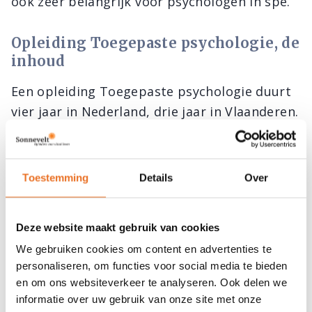
ook zeer belangrijk voor psychologen in spé.
Opleiding Toegepaste psychologie, de
inhoud
Een opleiding Toegepaste psychologie duurt
vier jaar in Nederland, drie jaar in Vlaanderen.
Meestal is de opleiding alleen in voltijd te
volgen. Over het algemeen wordt de opleiding
als vrij zwaar ervaren. Vakken als
Toestemming
Details
Over
Organisatiekunde, Klinische psychologie en
Ontwikkelingspsychologie, waarbij men veel
Deze website maakt gebruik van cookies
Engelstalige literatuur moet doorspitten, zijn
We gebruiken cookies om content en advertenties te
zeer pittig en vergen veel
personaliseren, om functies voor social media te bieden
doorzettingsvermogen.
en om ons websiteverkeer te analyseren. Ook delen we
informatie over uw gebruik van onze site met onze
Toegepaste psychologie is een prachtige