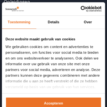
Opleidingen
Cursussen en nascholing
Incompany
Toestemming
Details
Over
Opgeleide coaches
Deze website maakt gebruik van cookies
Informatie
We gebruiken cookies om content en advertenties te
Veelgestelde vragen
personaliseren, om functies voor social media te bieden
en om ons websiteverkeer te analyseren. Ook delen we
Artikelen
informatie over uw gebruik van onze site met onze
Podcast Vitaal door je LEEF-tijd
partners voor social media, adverteren en analyse. Deze
partners kunnen deze gegevens combineren met andere
Opleidingsbudget formulier
informatie die u aan ze heeft verstrekt of die ze hebben
verzameld op basis van uw gebruik van hun services.
Onze kwaliteit
Accreditaties en erkenningen
Accepteren