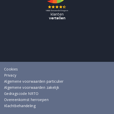
Cookies
Privacy
Algemene voorwaarden particulier
Algemene voorwaarden zakelijk
Gedragscode NRTO
Overeenkomst herroepen
Klachtbehandeling